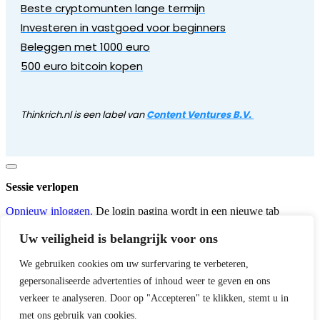
Beste cryptomunten lange termijn
Investeren in vastgoed voor beginners
Beleggen met 1000 euro
500 euro bitcoin kopen
Thinkrich.nl is een label van
Content Ventures B.V.
Dialoogvenster
sluiten
Sessie verlopen
Opnieuw inloggen.
De login pagina wordt in een nieuwe tab
geopend. Na het inloggen kun je dat sluiten en naar deze pagina
terugkeren.
Uw veiligheid is belangrijk voor ons
We gebruiken cookies om uw surfervaring te verbeteren,
gepersonaliseerde advertenties of inhoud weer te geven en ons
verkeer te analyseren. Door op "Accepteren" te klikken, stemt u in
met ons gebruik van cookies.