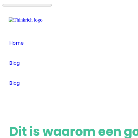
Home
/
Blog
/
Blog
/
Dit is waarom een goede software essentieel is voor
Dit is waarom een go