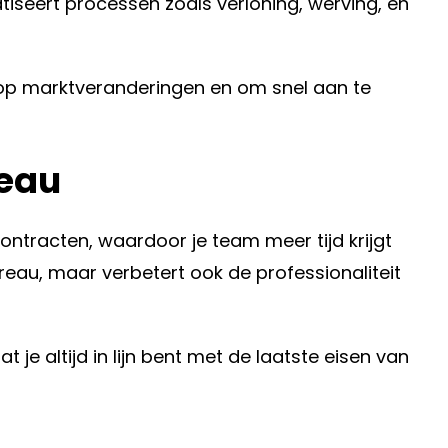
iseert processen zoals verloning, werving, en
len op marktveranderingen en om snel aan te
reau
ontracten, waardoor je team meer tijd krijgt
ureau, maar verbetert ook de professionaliteit
e altijd in lijn bent met de laatste eisen van